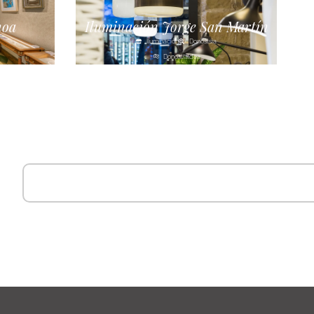
noa
Iluminación Jorge San Martín
Iluminación
Donostsia
Donostialdea