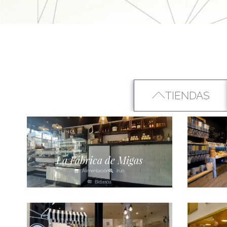
TIENDAS
La Fábrica de Migas
Alimentación
Irún
Bidasoa