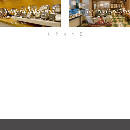
a Relojería Salaberria
Joyería Casa Mu
Joyería
Eibar
Joyería
Donostia
Bajo Deba
Donostialdea
1
2
4
5
3