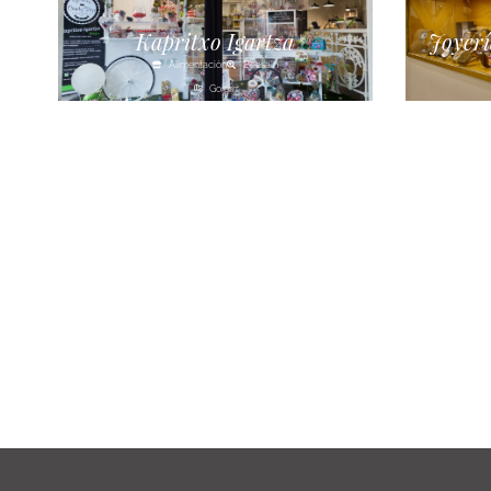
Kapritxo Igartza
Joyerí
Alimentación
Beasain
Goierri