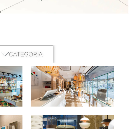
CATEGORÍA
Kberbi New
Joyería
Donostia
Donostialdea