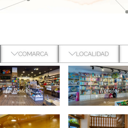
COMARCA
LOCALIDAD
La Bioteka
Koboloi
Alimentación
Irún
Ludoteca
Lazkao
Bidasoa
Goierri