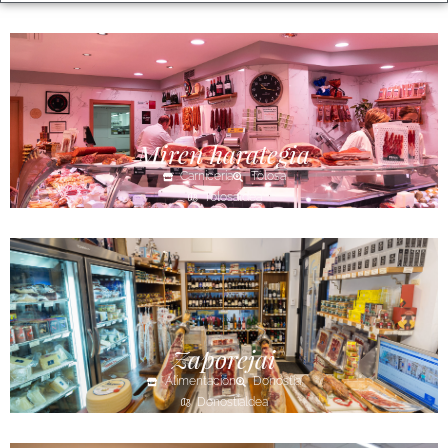
Miren harategia
Carnicería
Tolosa
Tolosaldea
Zaporejai
Alimentación
Donostia
Donostialdea