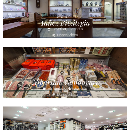
Yañez Bitzitegia
Joyería
Donostia
Donostialdea
Xibaritak Gandarias
Alimentación
Donostia
Donostialdea