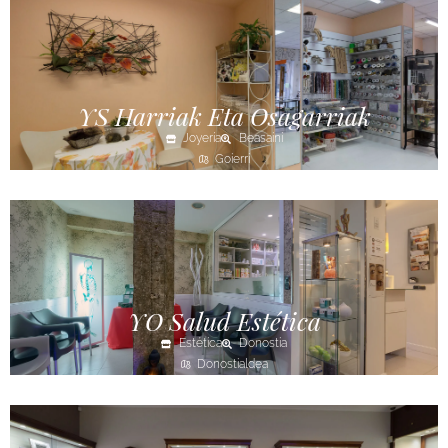
YS Harriak Eta Osagarriak
Joyería
Beasaini
Goierri
YO Salud Estética
Estética
Donostia
Donostialdea