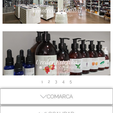
Vinoteca Mendibil
Alimentación
Irún
Bidasoa
Ureder Estetika
Estética
Zumarraga
Alto Urola
2
3
4
5
1
COMARCA