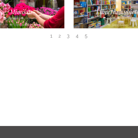
Mimiku
Librería Zubiet
Floristerías
Donostia
Librería
Donostia
Donostialdea
Donostialdea
1
3
4
5
2