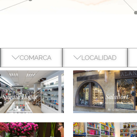
COMARCA
LOCALIDAD
Suquia Hogar
Salanort
Electrodomésticos
Ordizia
Alimentación
Getaria
Goierri
Urola Costa