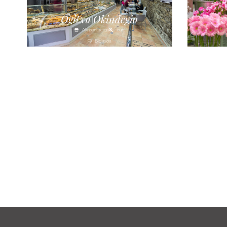
Ogitxu Okindegia
Alimentación
Irún
Bidasoa