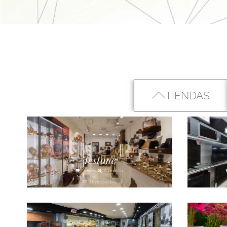
TIENDAS
Testone
Joyería
Donostia
Donostialdea