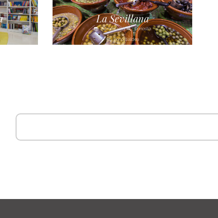
a
La Sevillana
Alimentación
Donostia
Donostialdea