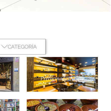
CATEGORÍA
Precocinados Maitte
Alimentación
Lazkao
Goierri