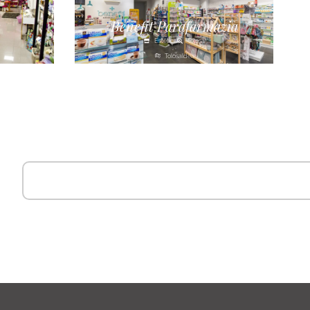
s
Benefit Parafarmazia
Estética
Tolosa
Tolosaldea