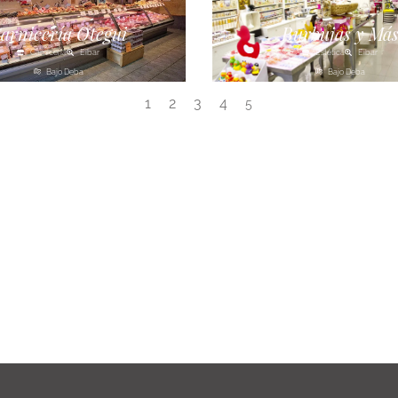
arnicería Otegui
Burbujas y Má
Carnicería
Eibar
Estética
Eibar
Bajo Deba
Bajo Deba
1
2
3
4
5