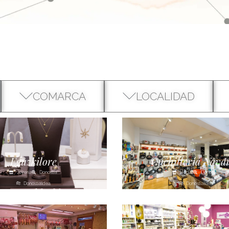
COMARCA
LOCALIDAD
Eguzkilore
Cuchillería Nava
Joyería
Donostia
Hogar
Donostia
Donostialdea
Donostialdea