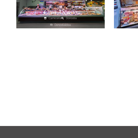
Casa Nicasio
C
Carnicería
Donostia
Donostialdea