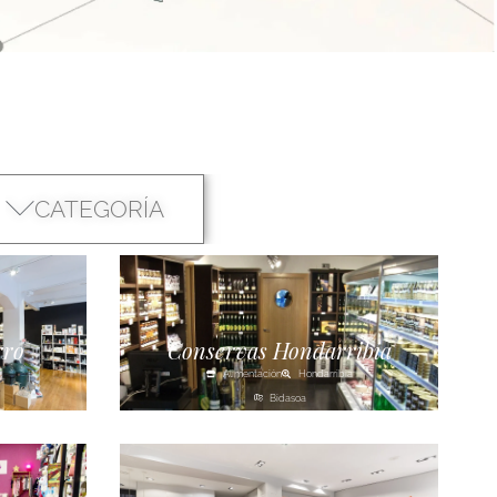
CATEGORÍA
rro
Conservas Hondarribia
Alimentación
Hondarribia
Bidasoa