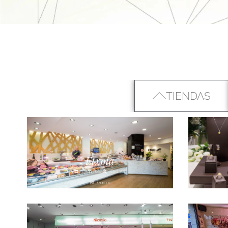
TIENDAS
Etxola
Carnicería
Ordizia
Goierri