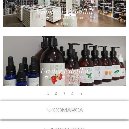
Vinoteca Mendibil
Alimentación
Irún
Bidasoa
Ureder Estetika
Estética
Zumarraga
Alto Urola
2
3
4
5
1
COMARCA