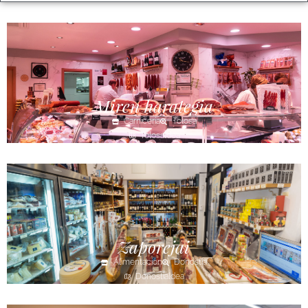
Miren harategia
Carnicería
Tolosa
Tolosaldea
Zaporejai
Alimentación
Donostia
Donostialdea