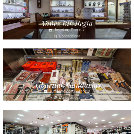
Yañez Bitzitegia
Joyería
Donostia
Donostialdea
Xibaritak Gandarias
Alimentación
Donostia
Donostialdea