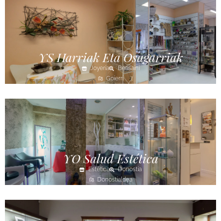
YS Harriak Eta Osagarriak
Joyería
Beasaini
Goierri
YO Salud Estética
Estética
Donostia
Donostialdea