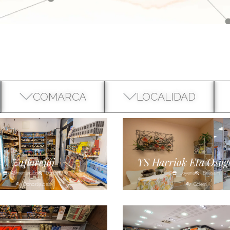
COMARCA
LOCALIDAD
Zaporejai
YS Harriak Eta Osag
Alimentación
Donostia
Joyería
Beasaini
Donostialdea
Goierri