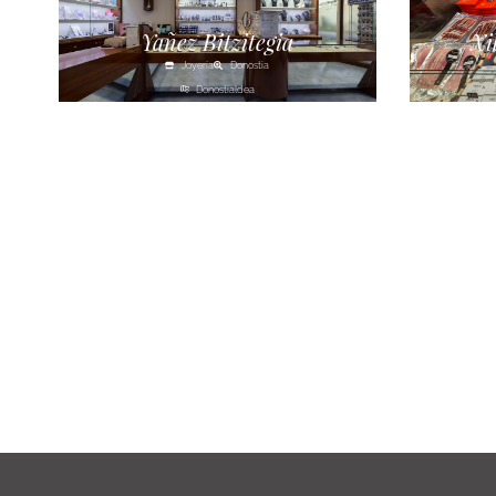
Yañez Bitzitegia
Xi
Joyería
Donostia
Donostialdea