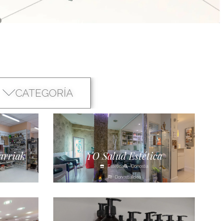
CATEGORÍA
arriak
YO Salud Estética
Estética
Donostia
Donostialdea