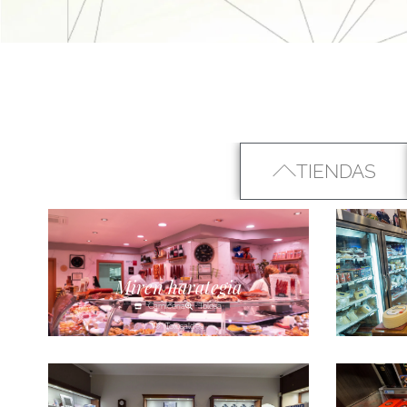
TIENDAS
Miren harategia
Carnicería
Tolosa
Tolosaldea