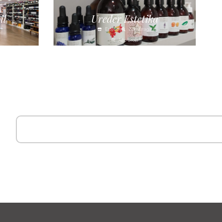
il
Ureder Estetika
Estética
Zumarraga
Alto Urola