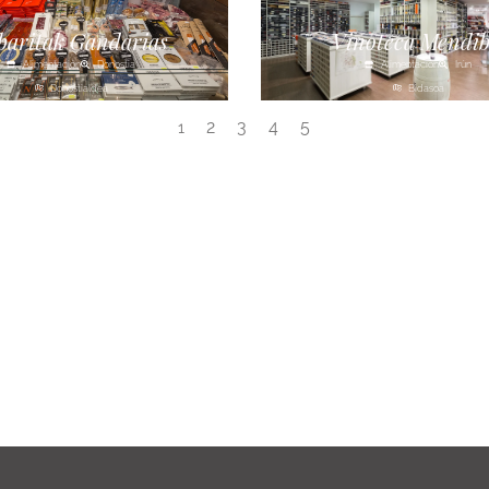
baritak Gandarias
Vinoteca Mendib
Alimentación
Donostia
Alimentación
Irún
Donostialdea
Bidasoa
2
3
4
5
1