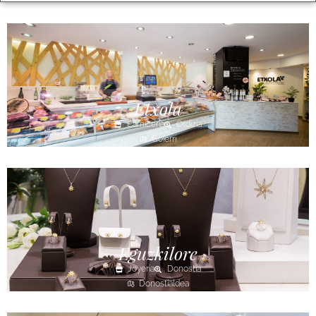
Etxola
Carnicería
Ordizia
Goierri
Eguzkilore
Joyería
Donostia
Donostialdea