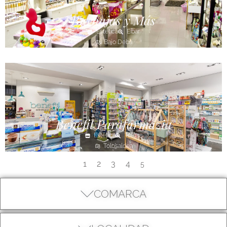
Burbujas y Más
Estética
Eibar
Bajo Deba
Benefit Parafarmazia
Estética
Tolosa
Tolosaldea
1
2
3
4
5
COMARCA