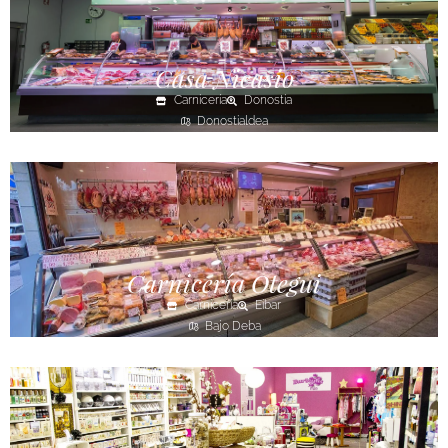
Casa Nicasio
Carnicería
Donostia
Donostialdea
Carnicería Otegui
Carnicería
Eibar
Bajo Deba