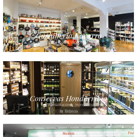
Cuchillería Navarro
Hogar
Donostia
Donostialdea
Conservas Hondarribia
Alimentación
Hondarribia
Bidasoa