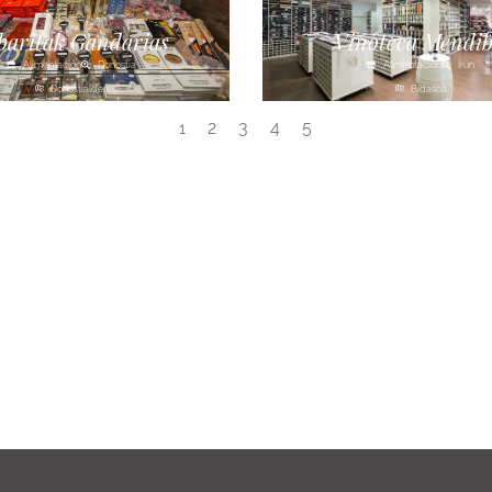
baritak Gandarias
Vinoteca Mendib
Alimentación
Donostia
Alimentación
Irún
Donostialdea
Bidasoa
2
3
4
5
1