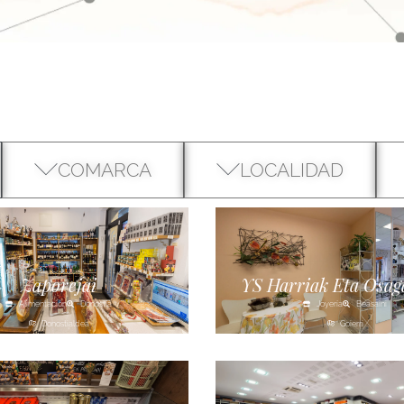
COMARCA
LOCALIDAD
Zaporejai
YS Harriak Eta Osag
Alimentación
Donostia
Joyería
Beasaini
Donostialdea
Goierri