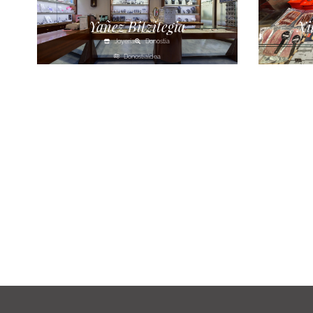
Yañez Bitzitegia
Xi
Joyería
Donostia
Donostialdea