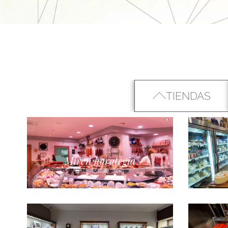
TIENDAS
Miren harategia
Carnicería
Tolosa
Tolosaldea