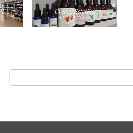
il
Ureder Estetika
Estética
Zumarraga
Alto Urola