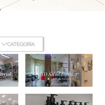
CATEGORÍA
arriak
YO Salud Estética
Estética
Donostia
Donostialdea