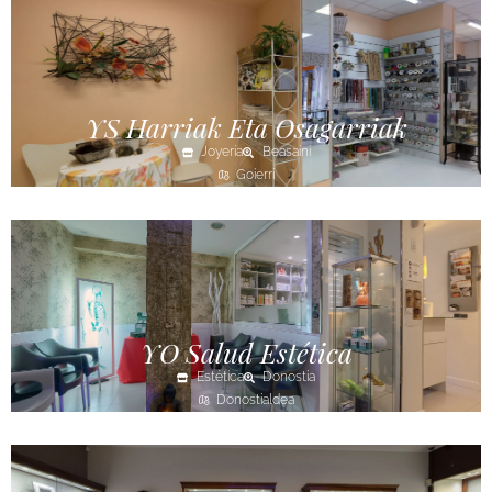
YS Harriak Eta Osagarriak
Joyería
Beasaini
Goierri
YO Salud Estética
Estética
Donostia
Donostialdea