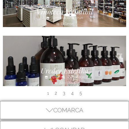
Vinoteca Mendibil
Alimentación
Irún
Bidasoa
Ureder Estetika
Estética
Zumarraga
Alto Urola
2
3
4
5
1
COMARCA