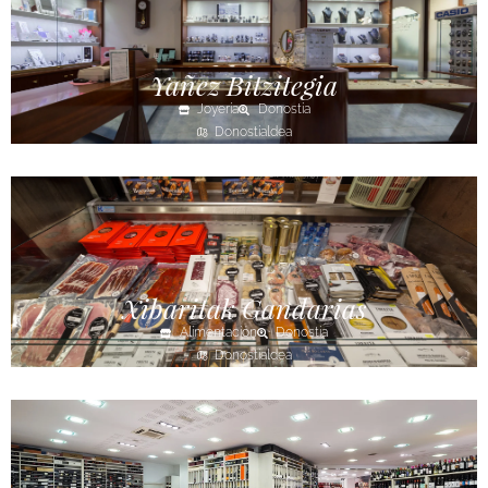
Yañez Bitzitegia
Joyería
Donostia
Donostialdea
Xibaritak Gandarias
Alimentación
Donostia
Donostialdea