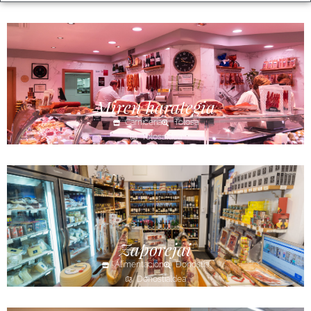
Miren harategia
Carnicería
Tolosa
Tolosaldea
Zaporejai
Alimentación
Donostia
Donostialdea