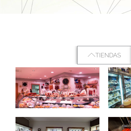
TIENDAS
Miren harategia
Carnicería
Tolosa
Tolosaldea