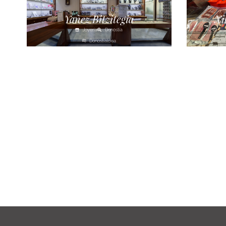
Yañez Bitzitegia
Xi
Joyería
Donostia
Donostialdea