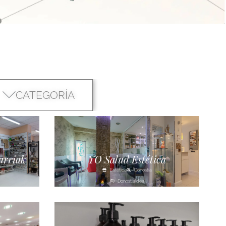
CATEGORÍA
arriak
YO Salud Estética
Estética
Donostia
Donostialdea