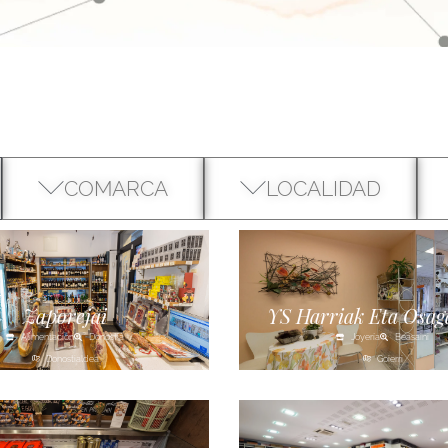
COMARCA
LOCALIDAD
Zaporejai
YS Harriak Eta Osag
Alimentación
Donostia
Joyería
Beasaini
Donostialdea
Goierri