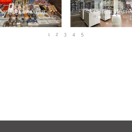
baritak Gandarias
Vinoteca Mendib
Alimentación
Donostia
Alimentación
Irún
Donostialdea
Bidasoa
2
3
4
5
1