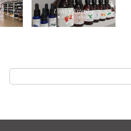
il
Ureder Estetika
Estética
Zumarraga
Alto Urola