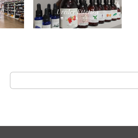
il
Ureder Estetika
Estética
Zumarraga
Alto Urola