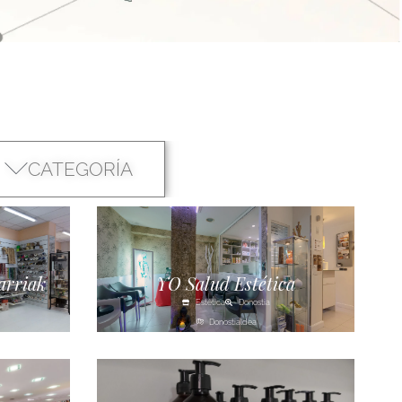
CATEGORÍA
arriak
YO Salud Estética
Estética
Donostia
Donostialdea