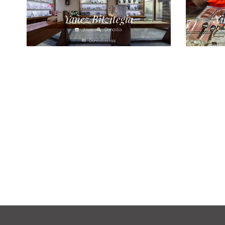
Yañez Bitzitegia
Xi
Joyería
Donostia
Donostialdea