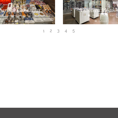
baritak Gandarias
Vinoteca Mendib
Alimentación
Donostia
Alimentación
Irún
Donostialdea
Bidasoa
2
3
4
5
1