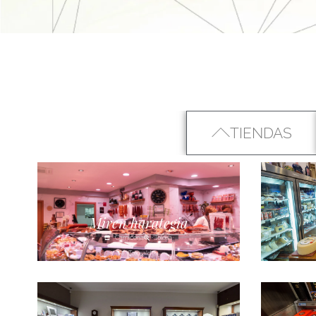
TIENDAS
Miren harategia
Carnicería
Tolosa
Tolosaldea