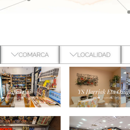
COMARCA
LOCALIDAD
Zaporejai
YS Harriak Eta Osag
Alimentación
Donostia
Joyería
Beasaini
Donostialdea
Goierri