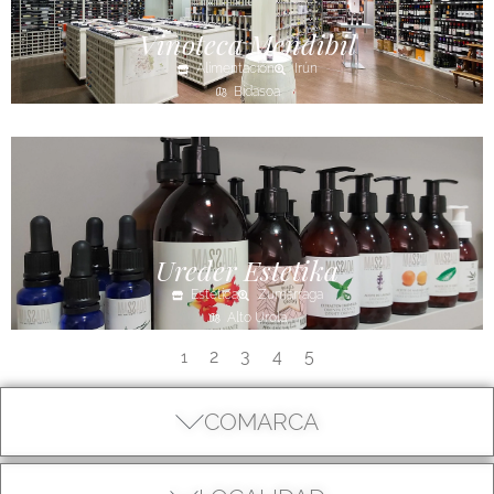
Vinoteca Mendibil
Alimentación
Irún
Bidasoa
Ureder Estetika
Estética
Zumarraga
Alto Urola
2
3
4
5
1
COMARCA