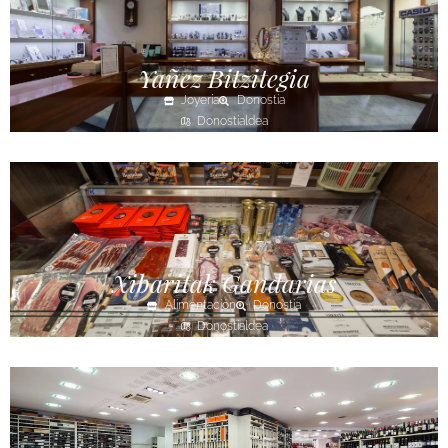
Yañez Bitzitegia
Joyería
Donostia
Donostialdea
Xibaritak Gandarias
Alimentación
Donostia
Donostialdea