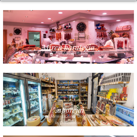
Miren harategia
Carnicería
Tolosa
Tolosaldea
Zaporejai
Alimentación
Donostia
Donostialdea