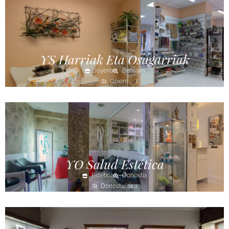
YS Harriak Eta Osagarriak
Joyería
Beasaini
Goierri
YO Salud Estética
Estética
Donostia
Donostialdea