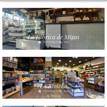
La Fábrica de Migas
Alimentación
Irún
Bidasoa
La Bioteka
Alimentación
Irún
Bidasoa