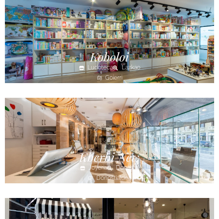
Koboloi
Ludoteca
Lazkao
Goierri
Kberbi New
Joyería
Donostia
Donostialdea