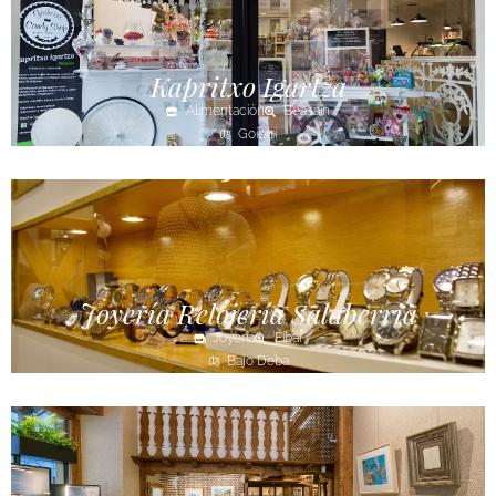
Kapritxo Igartza
Alimentación
Beasain
Goierri
Joyería Relojería Salaberria
Joyería
Eibar
Bajo Deba