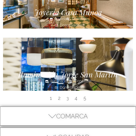
Joyería Casa Munoa
Joyería
Donostia
Donostialdea
Iluminación Jorge San Martín
Iluminación
Donostsia
Donostialdea
1
2
4
5
3
COMARCA