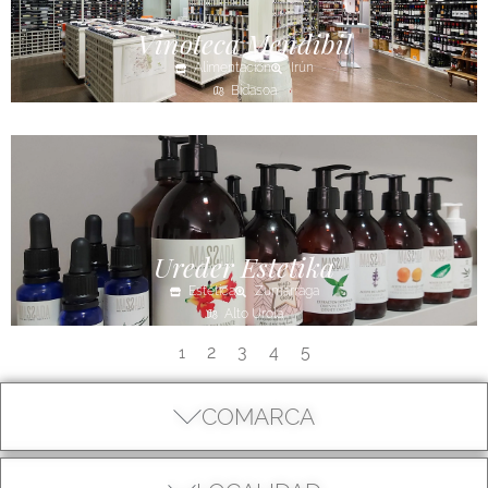
Vinoteca Mendibil
Alimentación
Irún
Bidasoa
Ureder Estetika
Estética
Zumarraga
Alto Urola
2
3
4
5
1
COMARCA