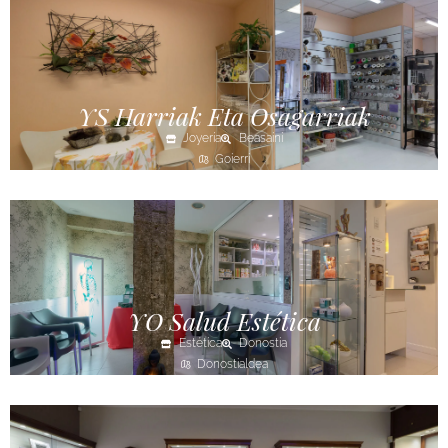
YS Harriak Eta Osagarriak
Joyería
Beasaini
Goierri
YO Salud Estética
Estética
Donostia
Donostialdea