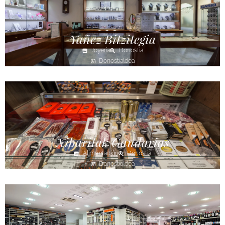
Yañez Bitzitegia
Joyería
Donostia
Donostialdea
Xibaritak Gandarias
Alimentación
Donostia
Donostialdea