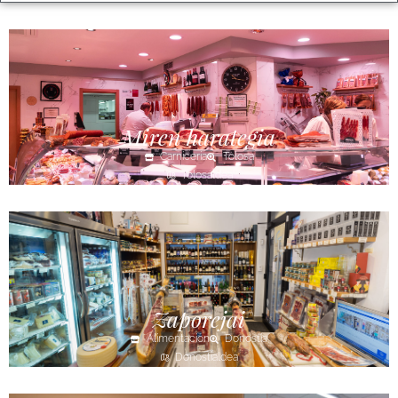
Miren harategia
Carnicería
Tolosa
Tolosaldea
Zaporejai
Alimentación
Donostia
Donostialdea