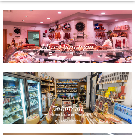
Miren harategia
Carnicería
Tolosa
Tolosaldea
Zaporejai
Alimentación
Donostia
Donostialdea