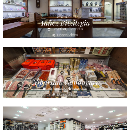
Yañez Bitzitegia
Joyería
Donostia
Donostialdea
Xibaritak Gandarias
Alimentación
Donostia
Donostialdea