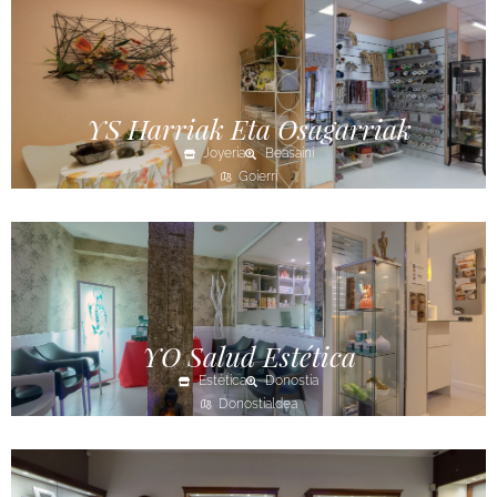
YS Harriak Eta Osagarriak
Joyería
Beasaini
Goierri
YO Salud Estética
Estética
Donostia
Donostialdea