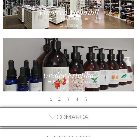
Vinoteca Mendibil
Alimentación
Irún
Bidasoa
Ureder Estetika
Estética
Zumarraga
Alto Urola
2
3
4
5
1
COMARCA