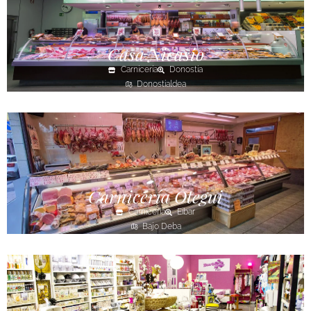
Casa Nicasio
Carnicería
Donostia
Donostialdea
Carnicería Otegui
Carnicería
Eibar
Bajo Deba