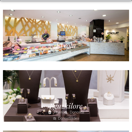
Etxola
Carnicería
Ordizia
Goierri
Eguzkilore
Joyería
Donostia
Donostialdea