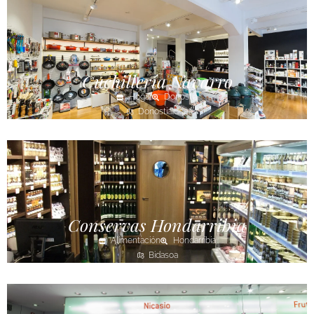
Cuchillería Navarro
Hogar
Donostia
Donostialdea
Conservas Hondarribia
Alimentación
Hondarribia
Bidasoa