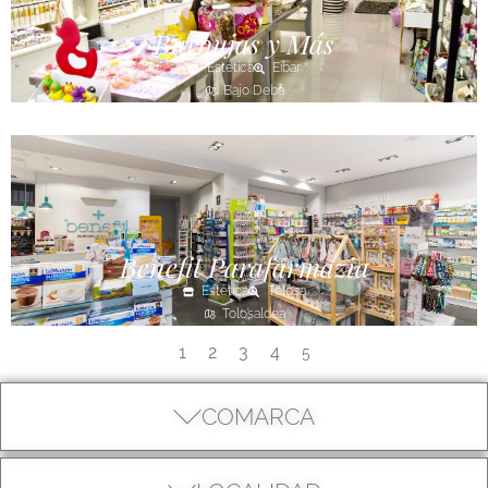
Burbujas y Más
Estética
Eibar
Bajo Deba
Benefit Parafarmazia
Estética
Tolosa
Tolosaldea
1
2
3
4
5
COMARCA