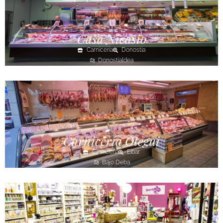
Casa Nicasio
Carnicería
Donostia
Donostialdea
Carnicería Otegui
Carnicería
Eibar
Bajo Deba