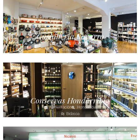
Cuchillería Navarro
Hogar
Donostia
Donostialdea
Conservas Hondarribia
Alimentación
Hondarribia
Bidasoa