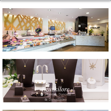
Etxola
Carnicería
Ordizia
Goierri
Eguzkilore
Joyería
Donostia
Donostialdea