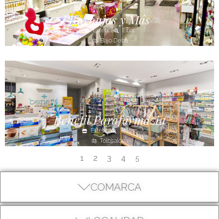
Burbujas y Más
Estética
Eibar
Bajo Deba
Benefit Parafarmazia
Estética
Tolosa
Tolosaldea
1
2
3
4
5
COMARCA