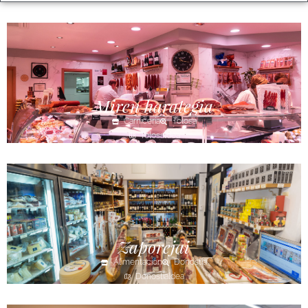
Miren harategia
Carnicería
Tolosa
Tolosaldea
Zaporejai
Alimentación
Donostia
Donostialdea