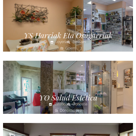
YS Harriak Eta Osagarriak
Joyería
Beasaini
Goierri
YO Salud Estética
Estética
Donostia
Donostialdea