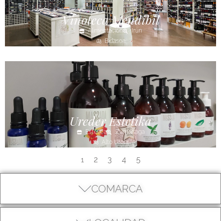
Vinoteca Mendibil
Alimentación
Irún
Bidasoa
Ureder Estetika
Estética
Zumarraga
Alto Urola
2
3
4
5
1
COMARCA