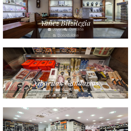
Yañez Bitzitegia
Joyería
Donostia
Donostialdea
Xibaritak Gandarias
Alimentación
Donostia
Donostialdea