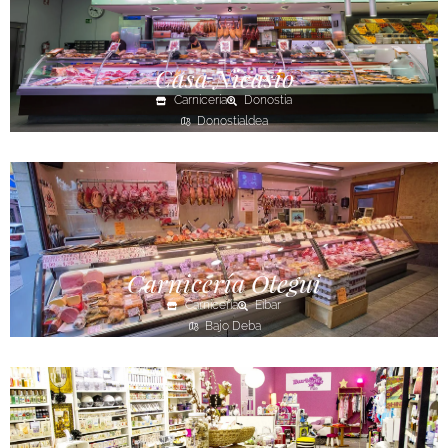
Casa Nicasio
Carnicería
Donostia
Donostialdea
Carnicería Otegui
Carnicería
Eibar
Bajo Deba