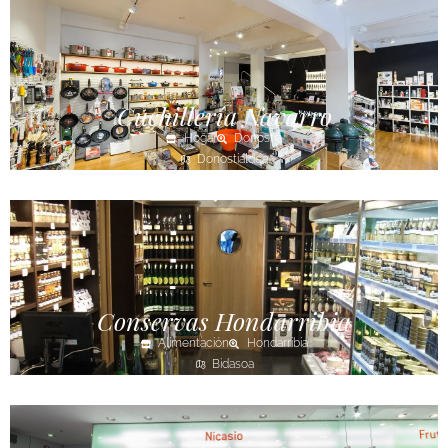
Cuchillería Navarro
Hogar
Donostia
Donostialdea
Conservas Hondarribia
Alimentación
Hondarribia
Bidasoa