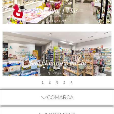
Burbujas y Más
Estética
Eibar
Bajo Deba
Benefit Parafarmazia
Estética
Tolosa
Tolosaldea
1
2
3
4
5
COMARCA