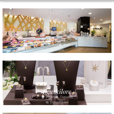
Etxola
Carnicería
Ordizia
Goierri
Eguzkilore
Joyería
Donostia
Donostialdea