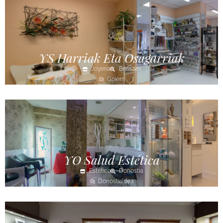
YS Harriak Eta Osagarriak
Joyería
Beasaini
Goierri
YO Salud Estética
Estética
Donostia
Donostialdea