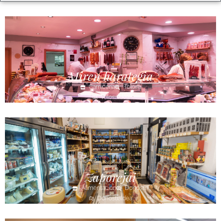
Miren harategia
Carnicería
Tolosa
Tolosaldea
Zaporejai
Alimentación
Donostia
Donostialdea