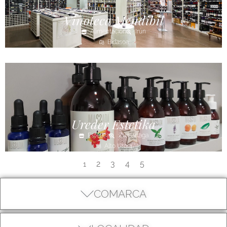
Vinoteca Mendibil
Alimentación
Irún
Bidasoa
Ureder Estetika
Estética
Zumarraga
Alto Urola
2
3
4
5
1
COMARCA