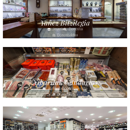
Yañez Bitzitegia
Joyería
Donostia
Donostialdea
Xibaritak Gandarias
Alimentación
Donostia
Donostialdea