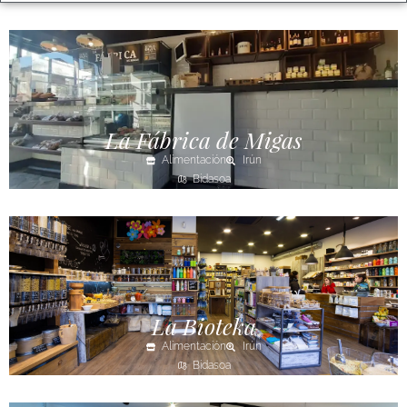
La Fábrica de Migas
Alimentación
Irún
Bidasoa
La Bioteka
Alimentación
Irún
Bidasoa