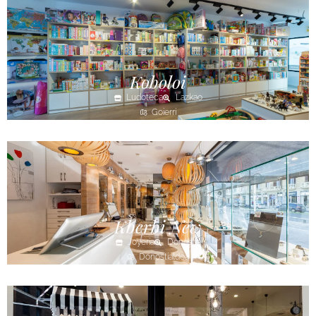
Koboloi
Ludoteca
Lazkao
Goierri
Kberbi New
Joyería
Donostia
Donostialdea