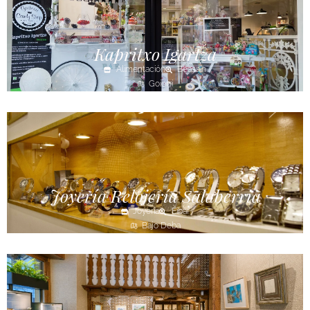
Kapritxo Igartza
Alimentación
Beasain
Goierri
Joyería Relojería Salaberria
Joyería
Eibar
Bajo Deba