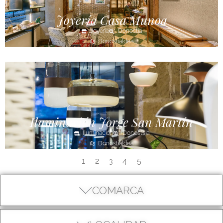
Joyería Casa Munoa
Joyería
Donostia
Donostialdea
Iluminación Jorge San Martín
Iluminación
Donostsia
Donostialdea
1
2
4
5
3
COMARCA