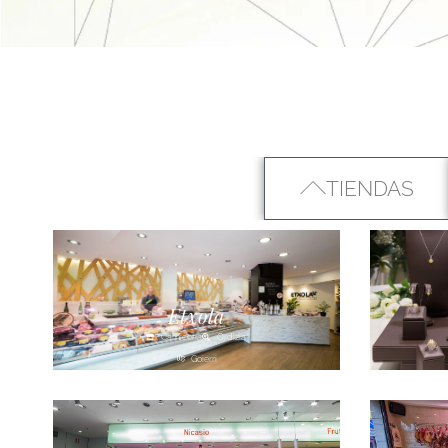
TIENDAS
Etxola
Carnicería
Ordizia
Goierri