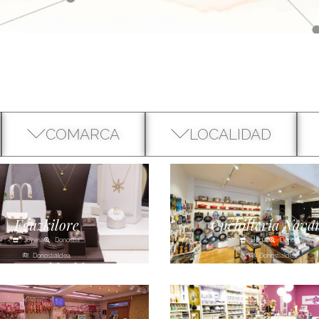
COMARCA
LOCALIDAD
Eguzkilore
Cuchillería Nava
Joyería
Donostia
Hogar
Donostia
Donostialdea
Donostialdea