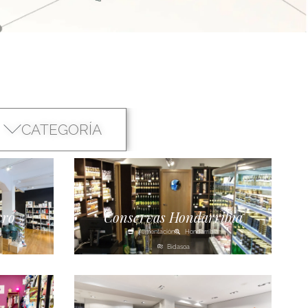
CATEGORÍA
rro
Conservas Hondarribia
Alimentación
Hondarribia
Bidasoa