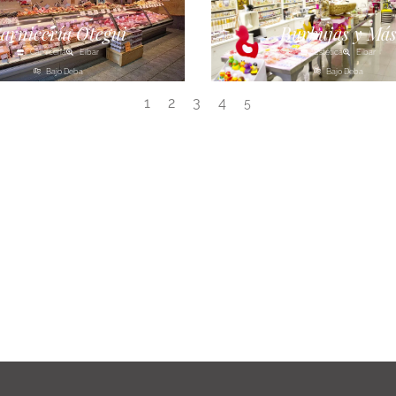
arnicería Otegui
Burbujas y Má
Carnicería
Eibar
Estética
Eibar
Bajo Deba
Bajo Deba
1
2
3
4
5