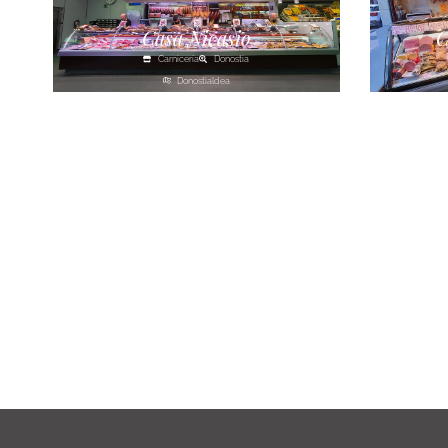
Casa Nicasio
C
Carnicería
Donostia
Donostialdea