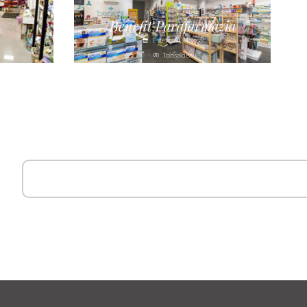
s
Benefit Parafarmazia
Estética
Tolosa
Tolosaldea