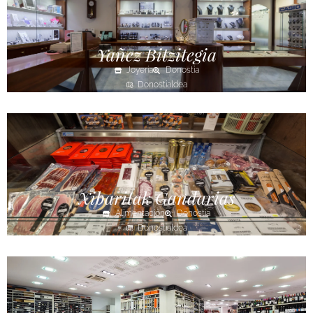
Yañez Bitzitegia
Joyería
Donostia
Donostialdea
Xibaritak Gandarias
Alimentación
Donostia
Donostialdea