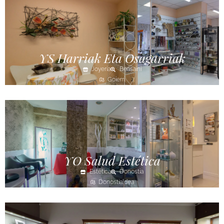
YS Harriak Eta Osagarriak
Joyería
Beasaini
Goierri
YO Salud Estética
Estética
Donostia
Donostialdea