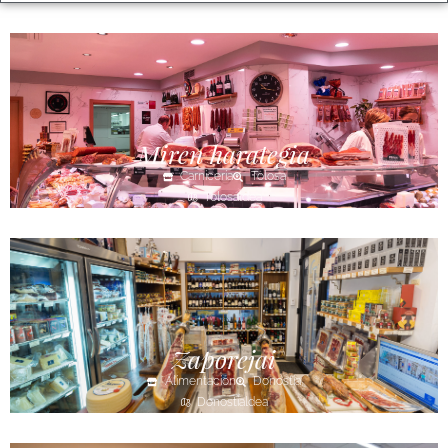
Miren harategia
Carnicería
Tolosa
Tolosaldea
Zaporejai
Alimentación
Donostia
Donostialdea