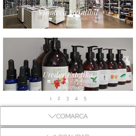
Vinoteca Mendibil
Alimentación
Irún
Bidasoa
Ureder Estetika
Estética
Zumarraga
Alto Urola
2
3
4
5
1
COMARCA