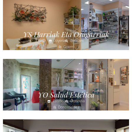
YS Harriak Eta Osagarriak
Joyería
Beasaini
Goierri
YO Salud Estética
Estética
Donostia
Donostialdea