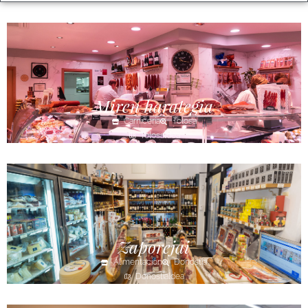
Miren harategia
Carnicería
Tolosa
Tolosaldea
Zaporejai
Alimentación
Donostia
Donostialdea