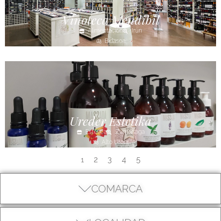
Vinoteca Mendibil
Alimentación
Irún
Bidasoa
Ureder Estetika
Estética
Zumarraga
Alto Urola
2
3
4
5
1
COMARCA