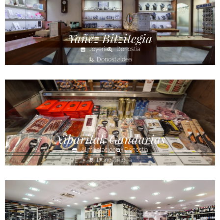
Yañez Bitzitegia
Joyería
Donostia
Donostialdea
Xibaritak Gandarias
Alimentación
Donostia
Donostialdea