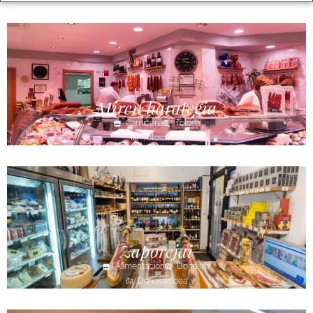
Miren harategia
Carnicería
Tolosa
Tolosaldea
Zaporejai
Alimentación
Donostia
Donostialdea