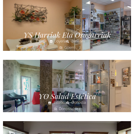
YS Harriak Eta Osagarriak
Joyería
Beasaini
Goierri
YO Salud Estética
Estética
Donostia
Donostialdea