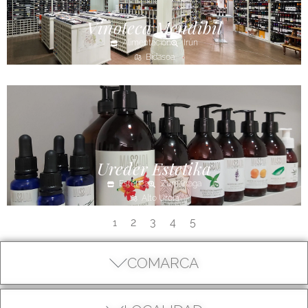
Vinoteca Mendibil
Alimentación
Irún
Bidasoa
Ureder Estetika
Estética
Zumarraga
Alto Urola
2
3
4
5
1
COMARCA