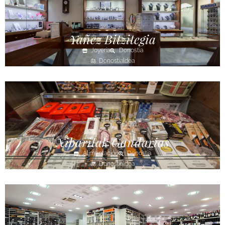
Yañez Bitzitegia
Joyería
Donostia
Donostialdea
Xibaritak Gandarias
Alimentación
Donostia
Donostialdea