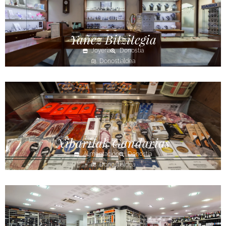
Yañez Bitzitegia
Joyería
Donostia
Donostialdea
Xibaritak Gandarias
Alimentación
Donostia
Donostialdea