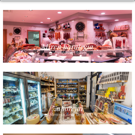
Miren harategia
Carnicería
Tolosa
Tolosaldea
Zaporejai
Alimentación
Donostia
Donostialdea