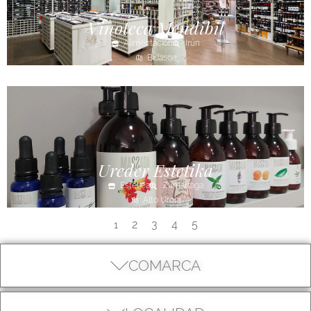
Vinoteca Mendibil
Alimentación
Irún
Bidasoa
Ureder Estetika
Estética
Zumarraga
Alto Urola
2
3
4
5
1
COMARCA