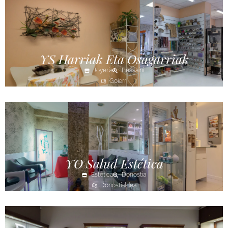
YS Harriak Eta Osagarriak
Joyería
Beasaini
Goierri
YO Salud Estética
Estética
Donostia
Donostialdea