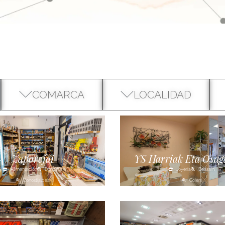
COMARCA
LOCALIDAD
Zaporejai
YS Harriak Eta Osag
Alimentación
Donostia
Joyería
Beasaini
Donostialdea
Goierri