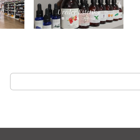
il
Ureder Estetika
Estética
Zumarraga
Alto Urola