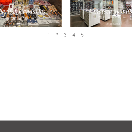
baritak Gandarias
Vinoteca Mendib
Alimentación
Donostia
Alimentación
Irún
Donostialdea
Bidasoa
2
3
4
5
1