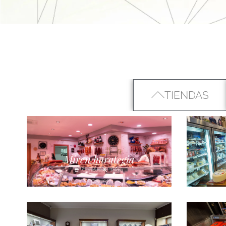
TIENDAS
Miren harategia
Carnicería
Tolosa
Tolosaldea