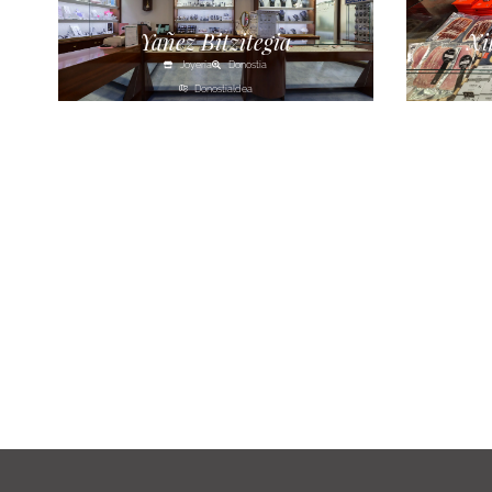
Yañez Bitzitegia
Xi
Joyería
Donostia
Donostialdea