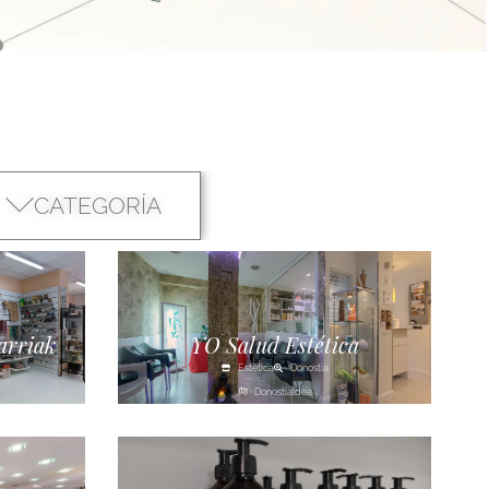
CATEGORÍA
arriak
YO Salud Estética
Estética
Donostia
Donostialdea