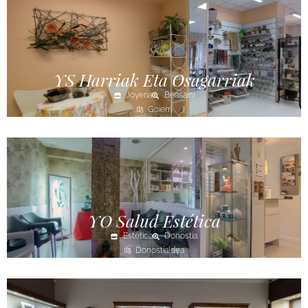
YS Harriak Eta Osagarriak
Joyería
Beasaini
Goierri
YO Salud Estética
Estética
Donostia
Donostialdea