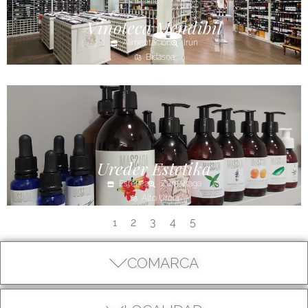
Vinoteca Mendibil
Alimentación
Irún
Bidasoa
Ureder Estetika
Estética
Zumarraga
Alto Urola
2
3
4
5
1
COMARCA