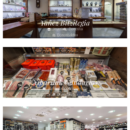
Yañez Bitzitegia
Joyería
Donostia
Donostialdea
Xibaritak Gandarias
Alimentación
Donostia
Donostialdea