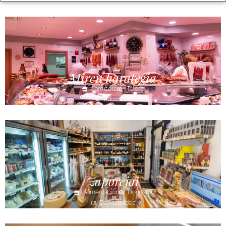
Miren harategia
Carnicería
Tolosa
Tolosaldea
Zaporejai
Alimentación
Donostia
Donostialdea