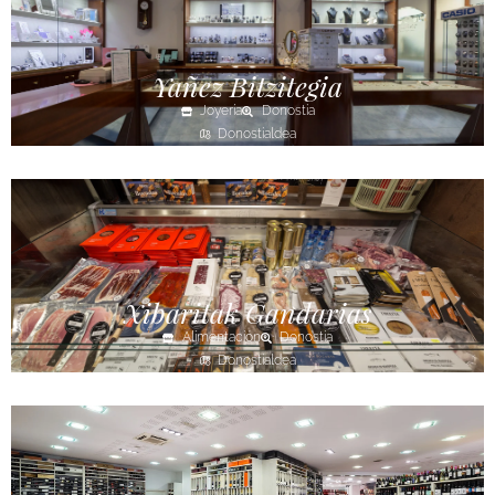
Yañez Bitzitegia
Joyería
Donostia
Donostialdea
Xibaritak Gandarias
Alimentación
Donostia
Donostialdea