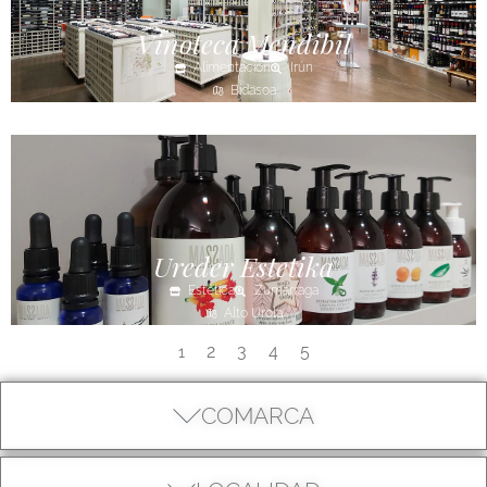
Vinoteca Mendibil
Alimentación
Irún
Bidasoa
Ureder Estetika
Estética
Zumarraga
Alto Urola
2
3
4
5
1
COMARCA