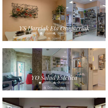
YS Harriak Eta Osagarriak
Joyería
Beasaini
Goierri
YO Salud Estética
Estética
Donostia
Donostialdea