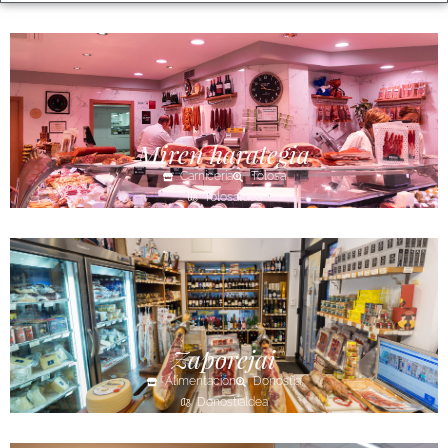
Miren harategia
Carnicería
Tolosa
Tolosaldea
Zaporejai
Alimentación
Donostia
Donostialdea