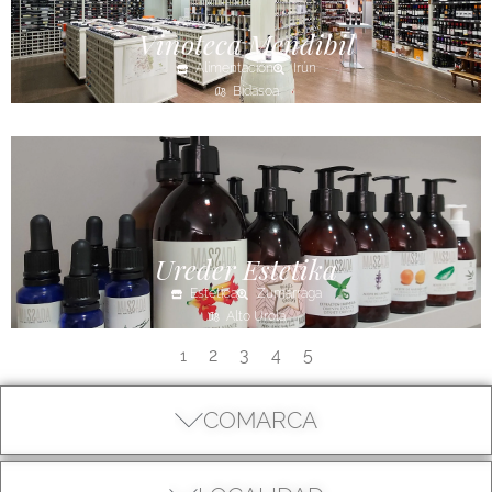
Vinoteca Mendibil
Alimentación
Irún
Bidasoa
Ureder Estetika
Estética
Zumarraga
Alto Urola
2
3
4
5
1
COMARCA