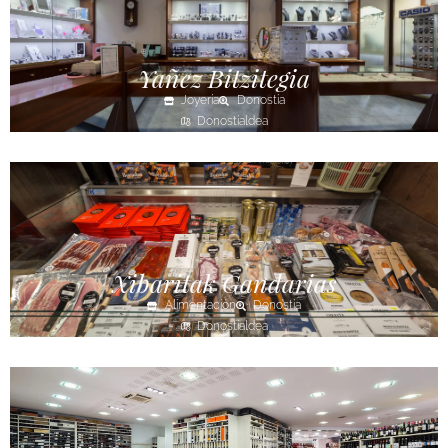
Yañez Bitzitegia
Joyería
Donostia
Donostialdea
Xibaritak Gandarias
Alimentación
Donostia
Donostialdea