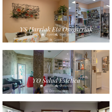
YS Harriak Eta Osagarriak
Joyería
Beasaini
Goierri
YO Salud Estética
Estética
Donostia
Donostialdea