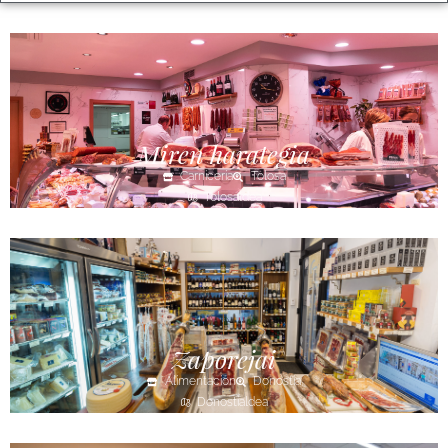
Miren harategia
Carnicería
Tolosa
Tolosaldea
Zaporejai
Alimentación
Donostia
Donostialdea