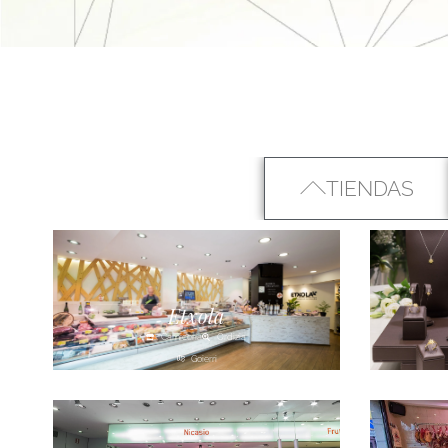
TIENDAS
Etxola
Carnicería
Ordizia
Goierri