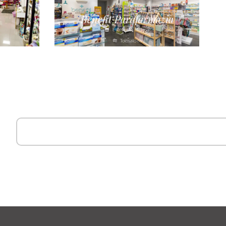
s
Benefit Parafarmazia
Estética
Tolosa
Tolosaldea