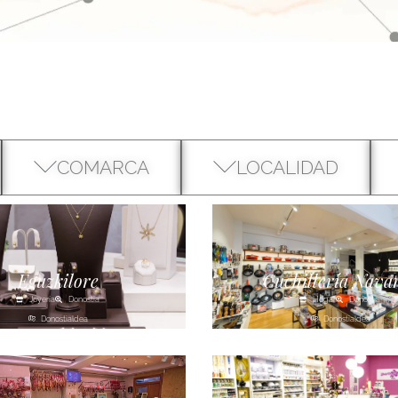
COMARCA
LOCALIDAD
Eguzkilore
Cuchillería Nava
Joyería
Donostia
Hogar
Donostia
Donostialdea
Donostialdea