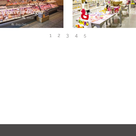
arnicería Otegui
Burbujas y Má
Carnicería
Eibar
Estética
Eibar
Bajo Deba
Bajo Deba
1
2
3
4
5