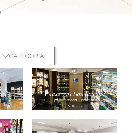
CATEGORÍA
rro
Conservas Hondarribia
Alimentación
Hondarribia
Bidasoa