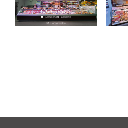
Casa Nicasio
C
Carnicería
Donostia
Donostialdea