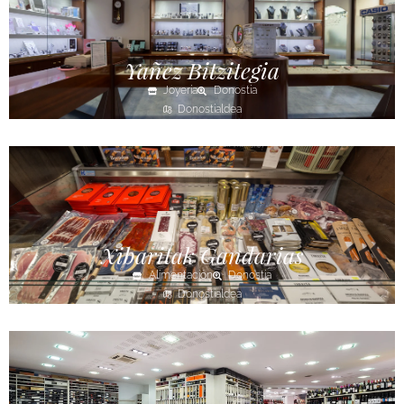
Yañez Bitzitegia
Joyería
Donostia
Donostialdea
Xibaritak Gandarias
Alimentación
Donostia
Donostialdea