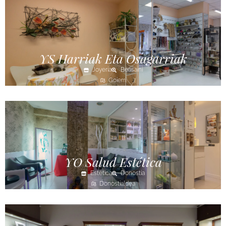
YS Harriak Eta Osagarriak
Joyería
Beasaini
Goierri
YO Salud Estética
Estética
Donostia
Donostialdea