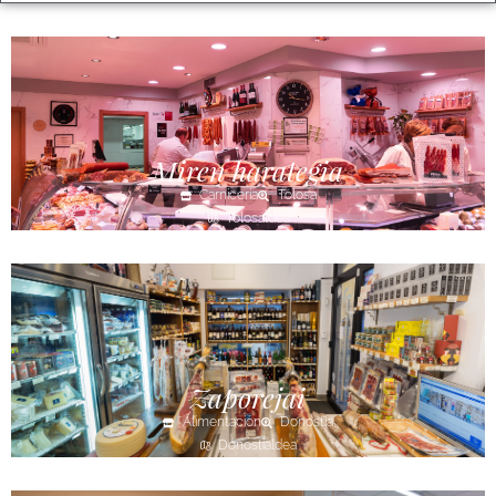
Miren harategia
Carnicería
Tolosa
Tolosaldea
Zaporejai
Alimentación
Donostia
Donostialdea