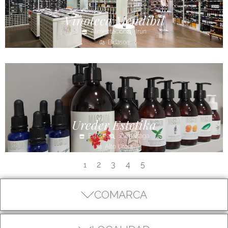
Vinoteca Mendibil
Alimentación
Irún
Bidasoa
Ureder Estetika
Estética
Zumarraga
Alto Urola
2
3
4
5
1
COMARCA