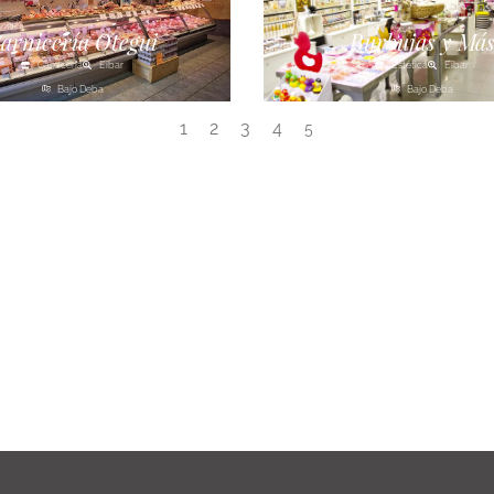
arnicería Otegui
Burbujas y Má
Carnicería
Eibar
Estética
Eibar
Bajo Deba
Bajo Deba
1
2
3
4
5