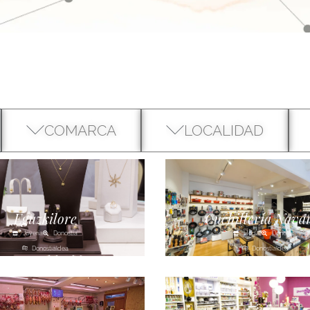
COMARCA
LOCALIDAD
Eguzkilore
Cuchillería Nava
Joyería
Donostia
Hogar
Donostia
Donostialdea
Donostialdea