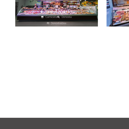
Casa Nicasio
C
Carnicería
Donostia
Donostialdea