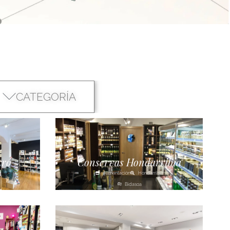
CATEGORÍA
rro
Conservas Hondarribia
Alimentación
Hondarribia
Bidasoa