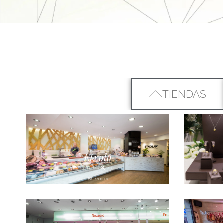
TIENDAS
Etxola
Carnicería
Ordizia
Goierri