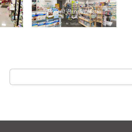
s
Benefit Parafarmazia
Estética
Tolosa
Tolosaldea