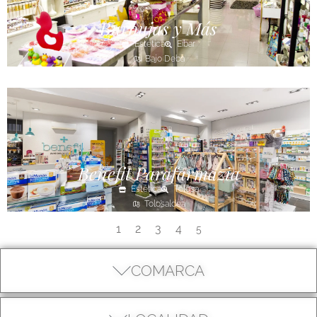
Burbujas y Más
Estética
Eibar
Bajo Deba
Benefit Parafarmazia
Estética
Tolosa
Tolosaldea
1
2
3
4
5
COMARCA