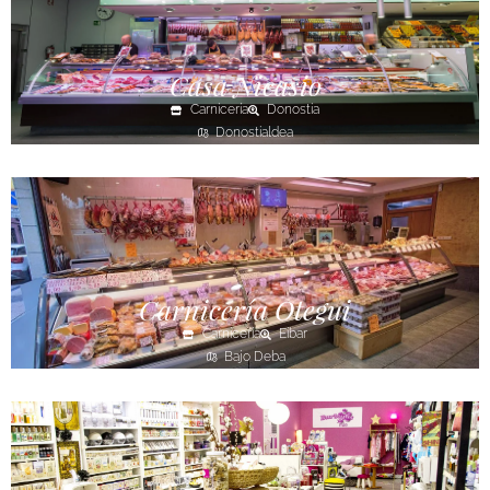
Casa Nicasio
Carnicería
Donostia
Donostialdea
Carnicería Otegui
Carnicería
Eibar
Bajo Deba