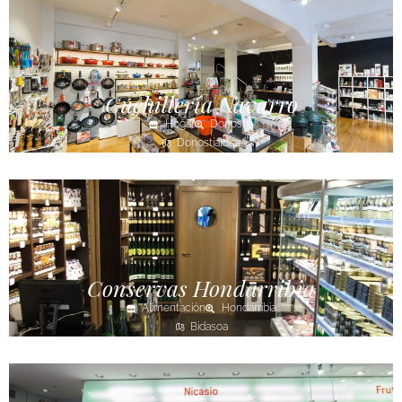
Cuchillería Navarro
Hogar
Donostia
Donostialdea
Conservas Hondarribia
Alimentación
Hondarribia
Bidasoa