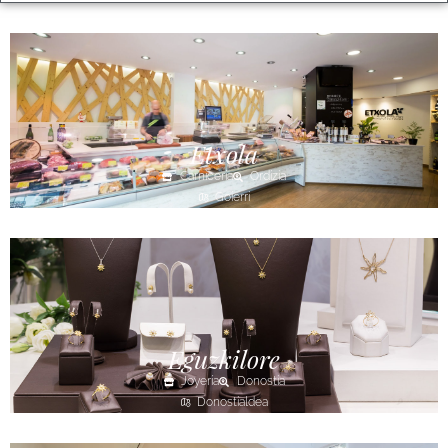
Etxola
Carnicería
Ordizia
Goierri
Eguzkilore
Joyería
Donostia
Donostialdea