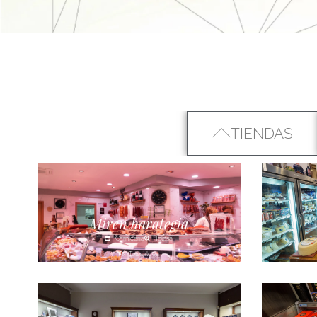
TIENDAS
Miren harategia
Carnicería
Tolosa
Tolosaldea