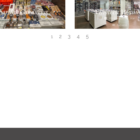
baritak Gandarias
Vinoteca Mendib
Alimentación
Donostia
Alimentación
Irún
Donostialdea
Bidasoa
2
3
4
5
1