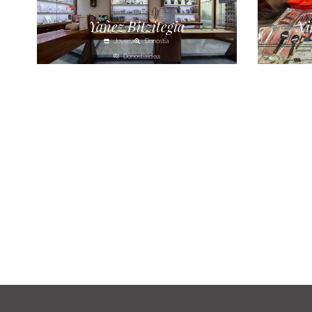
Yañez Bitzitegia
Xi
Joyería
Donostia
Donostialdea