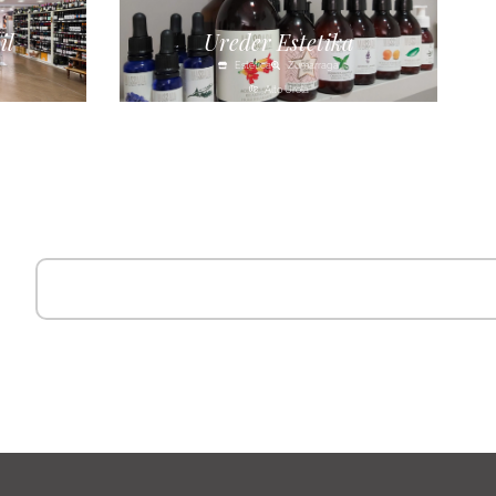
il
Ureder Estetika
Estética
Zumarraga
Alto Urola