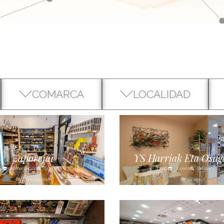
COMARCA
LOCALIDAD
Zaporejai
YS Harriak Eta Osag
Alimentación
Donostia
Joyería
Beasaini
Donostialdea
Goierri