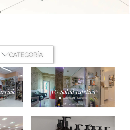
CATEGORÍA
arriak
YO Salud Estética
Estética
Donostia
Donostialdea