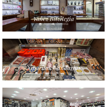
Yañez Bitzitegia
Joyería
Donostia
Donostialdea
Xibaritak Gandarias
Alimentación
Donostia
Donostialdea