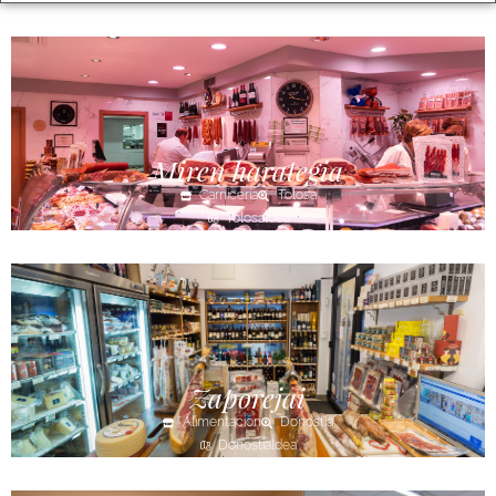
Miren harategia
Carnicería
Tolosa
Tolosaldea
Zaporejai
Alimentación
Donostia
Donostialdea