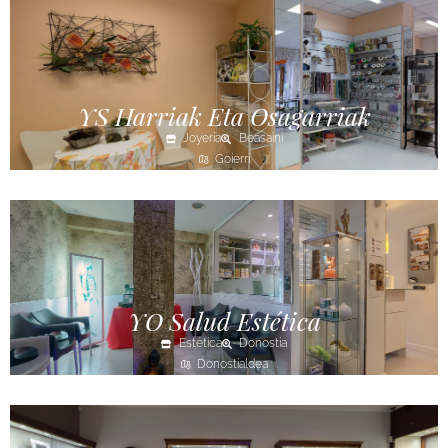
YS Harriak Eta Osagarriak
Joyería
Beasaini
Goierri
YO Salud Estética
Estética
Donostia
Donostialdea