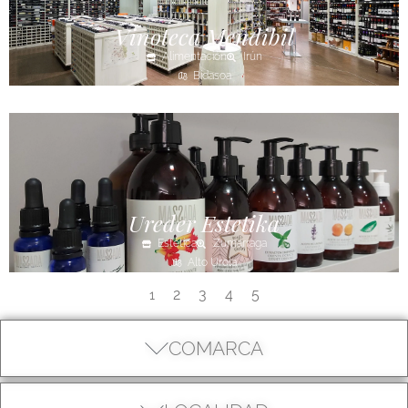
Vinoteca Mendibil
Alimentación
Irún
Bidasoa
Ureder Estetika
Estética
Zumarraga
Alto Urola
2
3
4
5
1
COMARCA