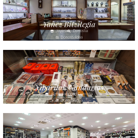
Yañez Bitzitegia
Joyería
Donostia
Donostialdea
Xibaritak Gandarias
Alimentación
Donostia
Donostialdea