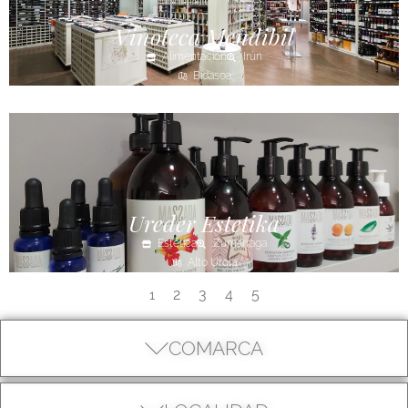
Vinoteca Mendibil
Alimentación
Irún
Bidasoa
Ureder Estetika
Estética
Zumarraga
Alto Urola
2
3
4
5
1
COMARCA