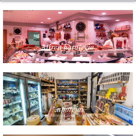
Miren harategia
Carnicería
Tolosa
Tolosaldea
Zaporejai
Alimentación
Donostia
Donostialdea