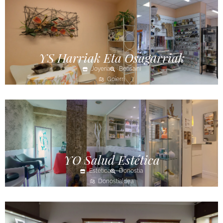
YS Harriak Eta Osagarriak
Joyería
Beasaini
Goierri
YO Salud Estética
Estética
Donostia
Donostialdea