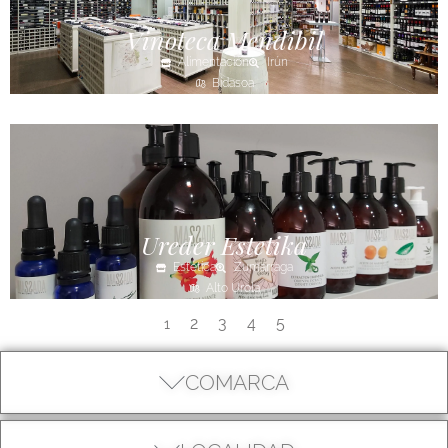
Vinoteca Mendibil
Alimentación
Irún
Bidasoa
Ureder Estetika
Estética
Zumarraga
Alto Urola
2
3
4
5
1
COMARCA