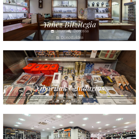
Yañez Bitzitegia
Joyería
Donostia
Donostialdea
Xibaritak Gandarias
Alimentación
Donostia
Donostialdea