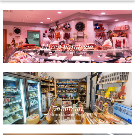
Miren harategia
Carnicería
Tolosa
Tolosaldea
Zaporejai
Alimentación
Donostia
Donostialdea