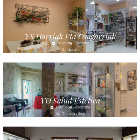
YS Harriak Eta Osagarriak
Joyería
Beasaini
Goierri
YO Salud Estética
Estética
Donostia
Donostialdea