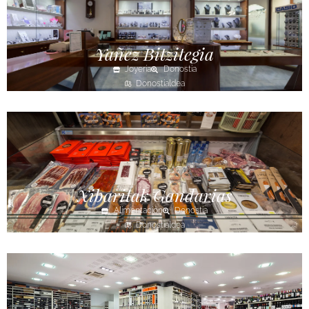
Yañez Bitzitegia
Joyería
Donostia
Donostialdea
Xibaritak Gandarias
Alimentación
Donostia
Donostialdea