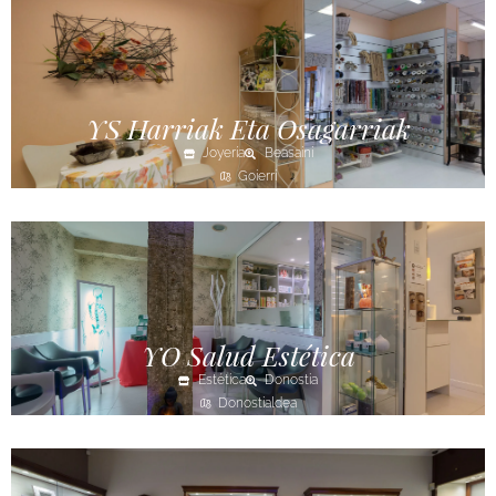
YS Harriak Eta Osagarriak
Joyería
Beasaini
Goierri
YO Salud Estética
Estética
Donostia
Donostialdea