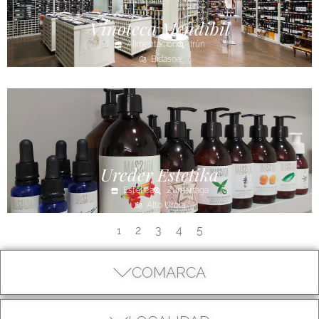
Vinoteca Mendibil
Alimentación
Irún
Bidasoa
Ureder Estetika
Estética
Zumarraga
Alto Urola
2
3
4
5
1
COMARCA