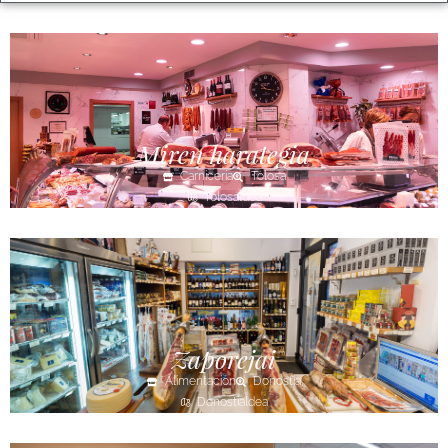
Miren harategia
Carnicería
Tolosa
Tolosaldea
Zaporejai
Alimentación
Donostia
Donostialdea