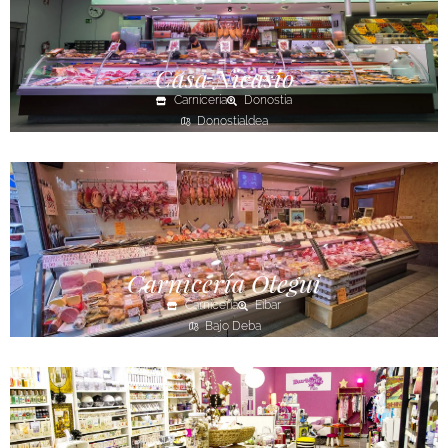
Casa Nicasio
Carnicería
Donostia
Donostialdea
Carnicería Otegui
Carnicería
Eibar
Bajo Deba