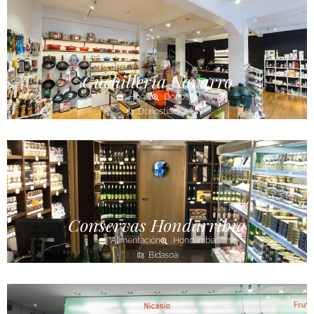
Cuchillería Navarro
Hogar
Donostia
Donostialdea
Conservas Hondarribia
Alimentación
Hondarribia
Bidasoa