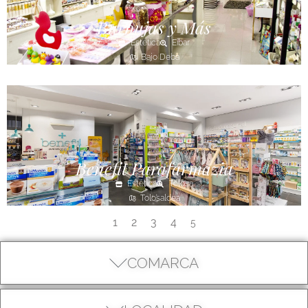
Burbujas y Más
Estética
Eibar
Bajo Deba
Benefit Parafarmazia
Estética
Tolosa
Tolosaldea
1
2
3
4
5
COMARCA