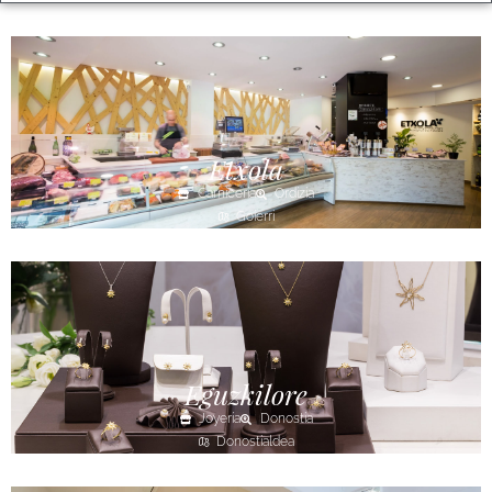
Etxola
Carnicería
Ordizia
Goierri
Eguzkilore
Joyería
Donostia
Donostialdea