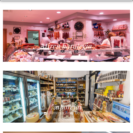
Miren harategia
Carnicería
Tolosa
Tolosaldea
Zaporejai
Alimentación
Donostia
Donostialdea