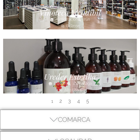
Vinoteca Mendibil
Alimentación
Irún
Bidasoa
Ureder Estetika
Estética
Zumarraga
Alto Urola
2
3
4
5
1
COMARCA