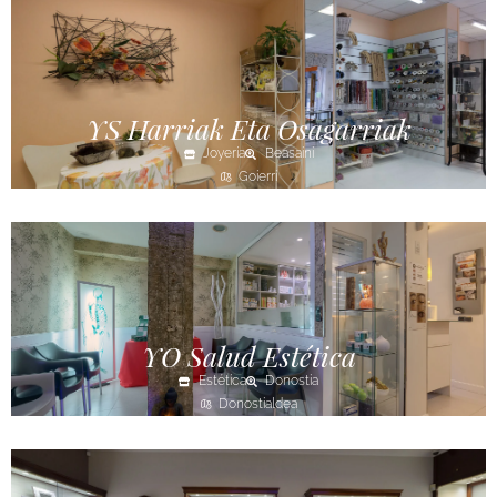
YS Harriak Eta Osagarriak
Joyería
Beasaini
Goierri
YO Salud Estética
Estética
Donostia
Donostialdea