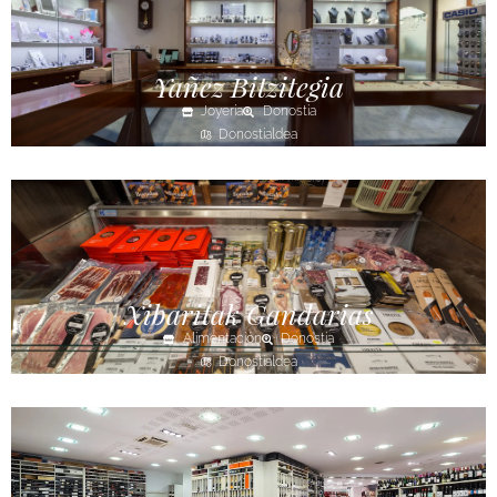
Yañez Bitzitegia
Joyería
Donostia
Donostialdea
Xibaritak Gandarias
Alimentación
Donostia
Donostialdea