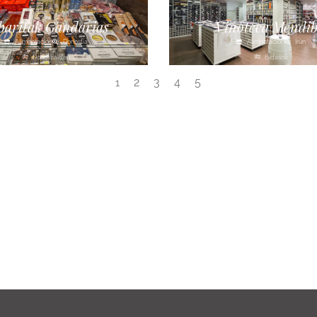
baritak Gandarias
Vinoteca Mendib
Alimentación
Donostia
Alimentación
Irún
Donostialdea
Bidasoa
2
3
4
5
1