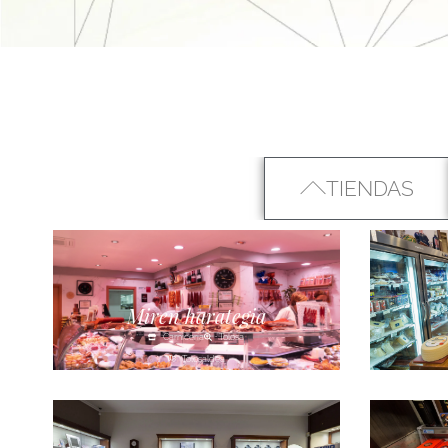
TIENDAS
Miren harategia
Carnicería
Tolosa
Tolosaldea