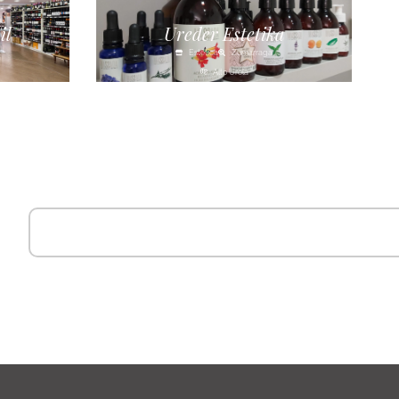
il
Ureder Estetika
Estética
Zumarraga
Alto Urola