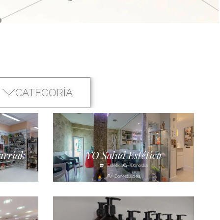
CATEGORÍA
arriak
YO Salud Estética
Estética
Donostia
Donostialdea