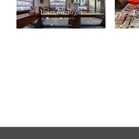
Yañez Bitzitegia
Xi
Joyería
Donostia
Donostialdea