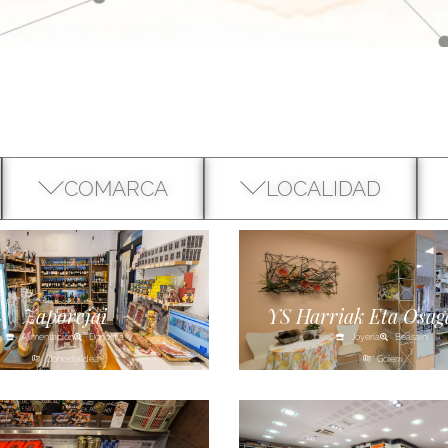
COMARCA
LOCALIDAD
Zaporejai
YS Harriak Eta Osag
Alimentación
Donostia
Joyería
Beasaini
Donostialdea
Goierri