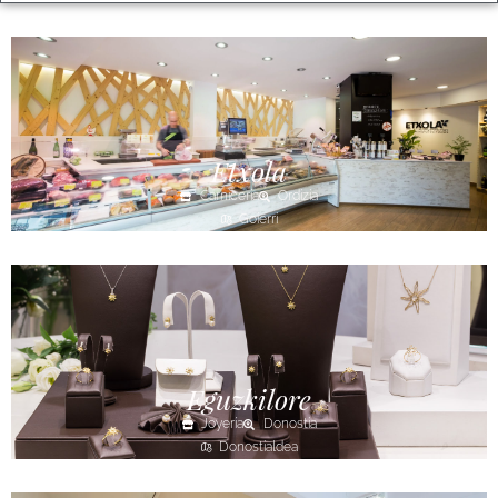
Etxola
Carnicería
Ordizia
Goierri
Eguzkilore
Joyería
Donostia
Donostialdea