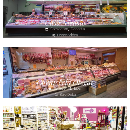
Casa Nicasio
Carnicería
Donostia
Donostialdea
Carnicería Otegui
Carnicería
Eibar
Bajo Deba