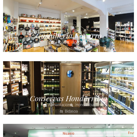
Cuchillería Navarro
Hogar
Donostia
Donostialdea
Conservas Hondarribia
Alimentación
Hondarribia
Bidasoa