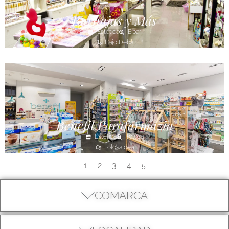
Burbujas y Más
Estética
Eibar
Bajo Deba
Benefit Parafarmazia
Estética
Tolosa
Tolosaldea
1
2
3
4
5
COMARCA