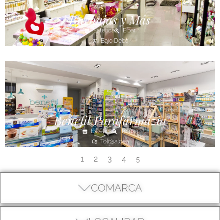
Burbujas y Más
Estética
Eibar
Bajo Deba
Benefit Parafarmazia
Estética
Tolosa
Tolosaldea
1
2
3
4
5
COMARCA