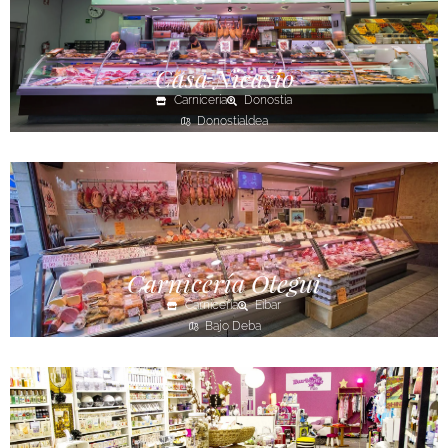
Casa Nicasio
Carnicería
Donostia
Donostialdea
Carnicería Otegui
Carnicería
Eibar
Bajo Deba