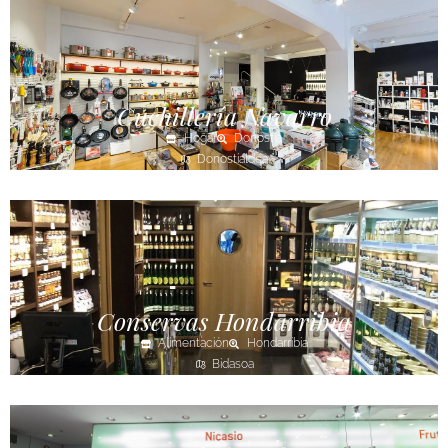
Cuchillería Navarro
Hogar
Donostia
Donostialdea
Conservas Hondarribia
Alimentación
Hondarribia
Bidasoa