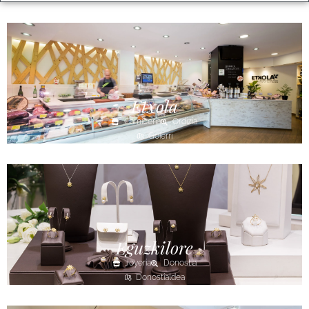
Etxola
Carnicería
Ordizia
Goierri
Eguzkilore
Joyería
Donostia
Donostialdea