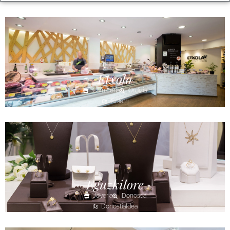
Etxola
Carnicería
Ordizia
Goierri
Eguzkilore
Joyería
Donostia
Donostialdea