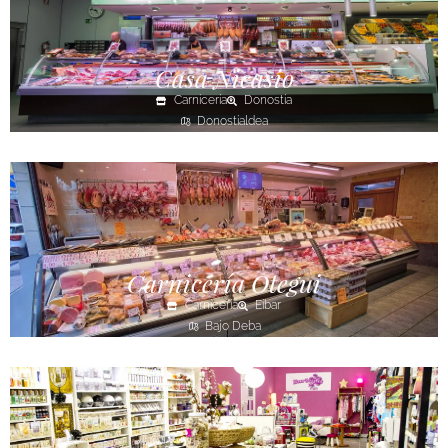
Casa Nicasio
Carnicería
Donostia
Donostialdea
Carnicería Otegui
Carnicería
Eibar
Bajo Deba