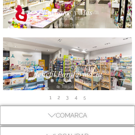
Burbujas y Más
Estética
Eibar
Bajo Deba
Benefit Parafarmazia
Estética
Tolosa
Tolosaldea
1
2
3
4
5
COMARCA