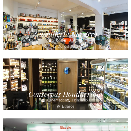
Cuchillería Navarro
Hogar
Donostia
Donostialdea
Conservas Hondarribia
Alimentación
Hondarribia
Bidasoa