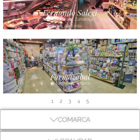
Fernando Salegi
Carnicería
Zumarraga
Alto Urola
Farmazabal
Farmacia
Azpeitia
Urola Costa
1
2
3
5
4
COMARCA