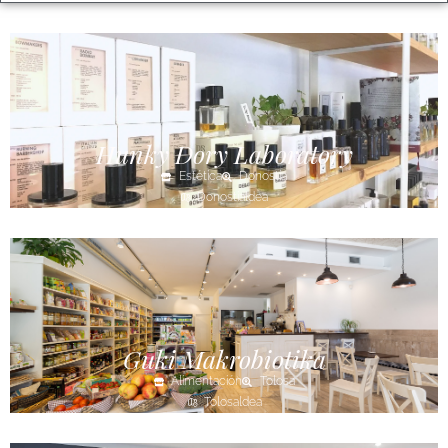
Hunky Dory Laboratory
Estética
Donostia
Donostialdea
Guki Makrobiotika
Alimentación
Tolosa
Tolosaldea