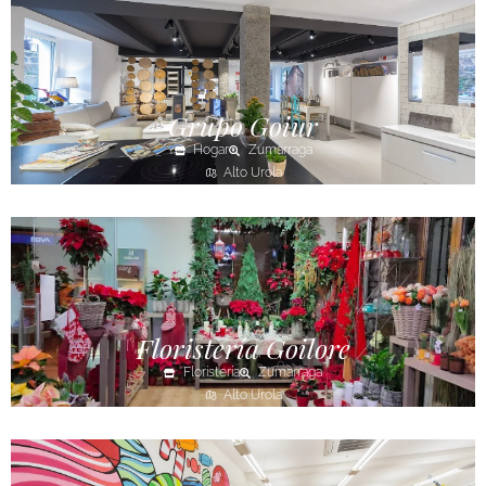
Grupo Goiur
Hogar
Zumarraga
Alto Urola
Floristería Goilore
Floristería
Zumarraga
Alto Urola