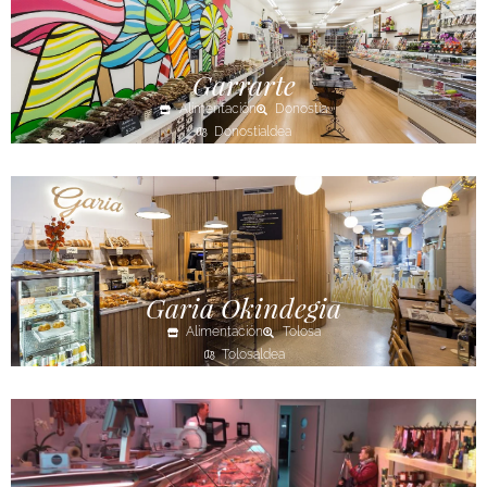
Garrarte
Alimentación
Donostia
Donostialdea
Garia Okindegia
Alimentación
Tolosa
Tolosaldea