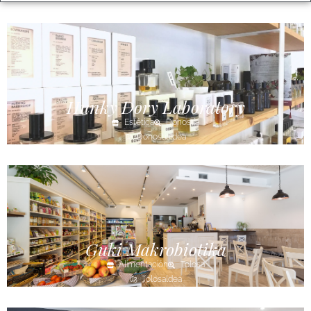
Hunky Dory Laboratory
Estética
Donostia
Donostialdea
Guki Makrobiotika
Alimentación
Tolosa
Tolosaldea