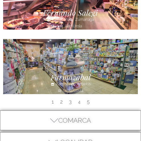
Fernando Salegi
Carnicería
Zumarraga
Alto Urola
Farmazabal
Farmacia
Azpeitia
Urola Costa
1
2
3
5
4
COMARCA