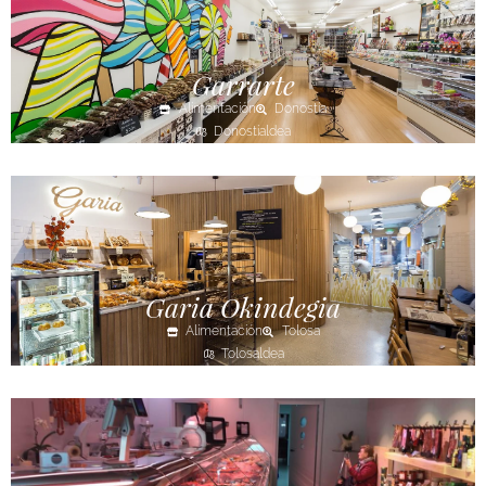
Garrarte
Alimentación
Donostia
Donostialdea
Garia Okindegia
Alimentación
Tolosa
Tolosaldea