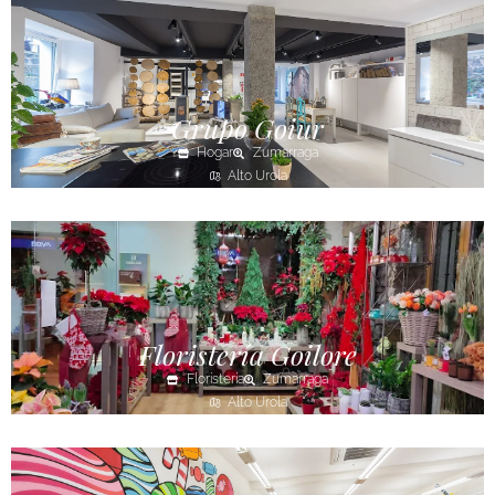
Grupo Goiur
Hogar
Zumarraga
Alto Urola
Floristería Goilore
Floristería
Zumarraga
Alto Urola