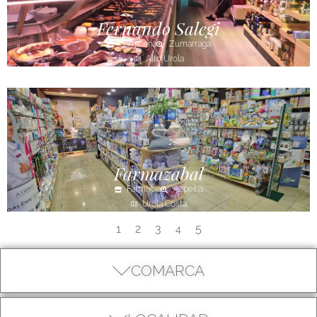
Fernando Salegi
Carnicería
Zumarraga
Alto Urola
Farmazabal
Farmacia
Azpeitia
Urola Costa
1
2
3
5
4
COMARCA