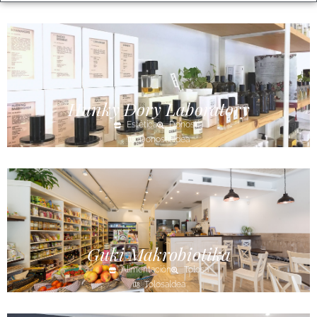
Hunky Dory Laboratory
Estética
Donostia
Donostialdea
Guki Makrobiotika
Alimentación
Tolosa
Tolosaldea