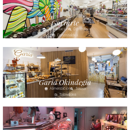
Garrarte
Alimentación
Donostia
Donostialdea
Garia Okindegia
Alimentación
Tolosa
Tolosaldea