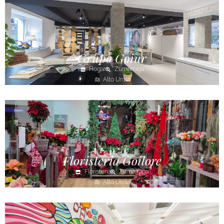
Grupo Goiur
Hogar
Zumarraga
Alto Urola
Floristería Goilore
Floristería
Zumarraga
Alto Urola