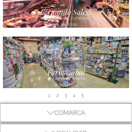
Fernando Salegi
Carnicería
Zumarraga
Alto Urola
Farmazabal
Farmacia
Azpeitia
Urola Costa
1
2
3
5
4
COMARCA