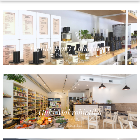
Hunky Dory Laboratory
Estética
Donostia
Donostialdea
Guki Makrobiotika
Alimentación
Tolosa
Tolosaldea