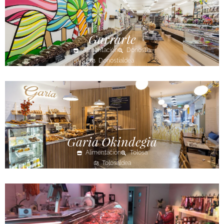
Garrarte
Alimentación
Donostia
Donostialdea
Garia Okindegia
Alimentación
Tolosa
Tolosaldea