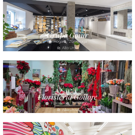
Grupo Goiur
Hogar
Zumarraga
Alto Urola
Floristería Goilore
Floristería
Zumarraga
Alto Urola