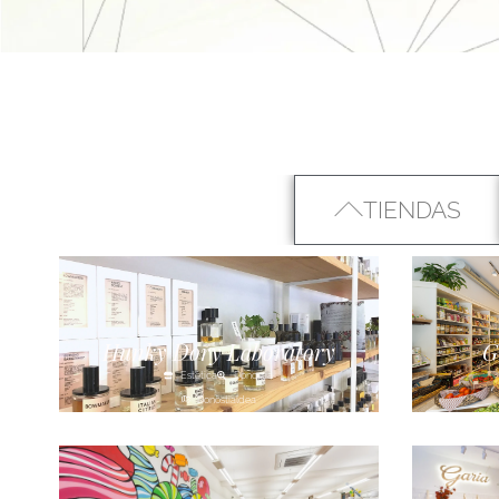
TIENDAS
Hunky Dory Laboratory
G
Estética
Donostia
Donostialdea