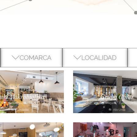
COMARCA
LOCALIDAD
uki Makrobiotika
Grupo Goiur
Alimentación
Tolosa
Hogar
Zumarraga
Tolosaldea
Alto Urola