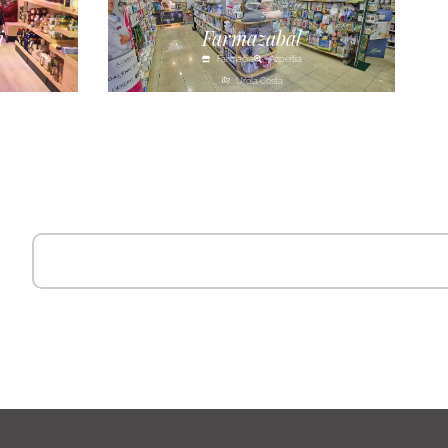
i
Farmazabal
Farmacia
Azpeitia
Urola Costa