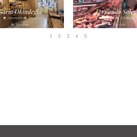
Garia Okindegia
Fernando Saleg
Alimentación
Tolosa
Carnicería
Zumarraga
Tolosaldea
Alto Urola
1
2
3
5
4