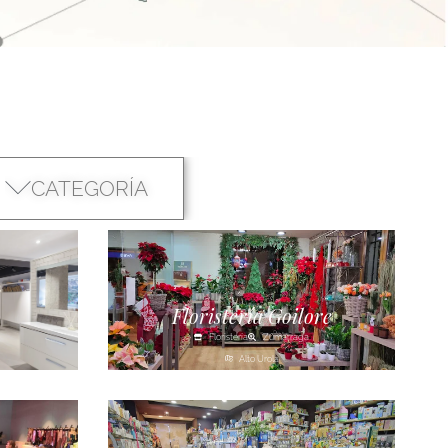
CATEGORÍA
Floristería Goilore
Floristería
Zumarraga
Alto Urola