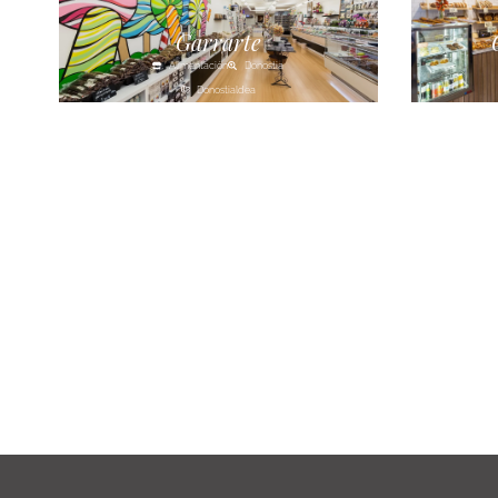
Garrarte
Alimentación
Donostia
Donostialdea